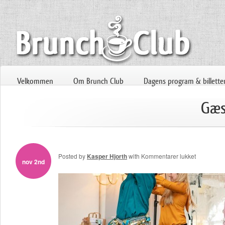
Velkommen
Om Brunch Club
Dagens program & billette
Gæs
til
Posted by
Kasper Hjorth
with
Kommentarer lukket
nov 2nd