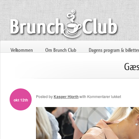
Velkommen
Om Brunch Club
Dagens program & billette
Gæs
til
Posted by
Kasper Hjorth
with
Kommentarer lukket
okt 12th