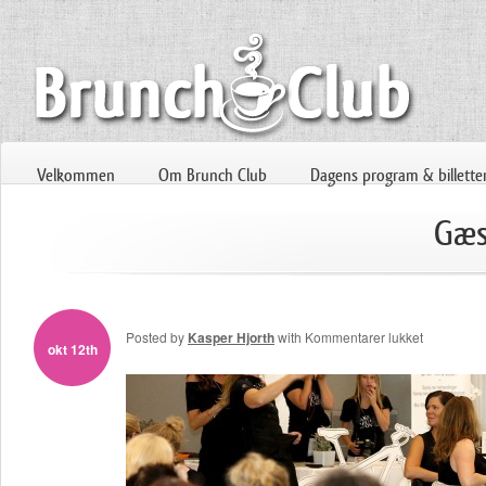
Velkommen
Om Brunch Club
Dagens program & billette
Gæs
til
Posted by
Kasper Hjorth
with
Kommentarer lukket
okt 12th