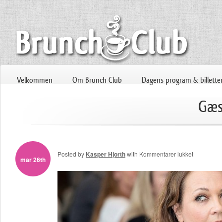
Velkommen
Om Brunch Club
Dagens program & billette
Gæs
til
Posted by
Kasper Hjorth
with
Kommentarer lukket
mar 26th